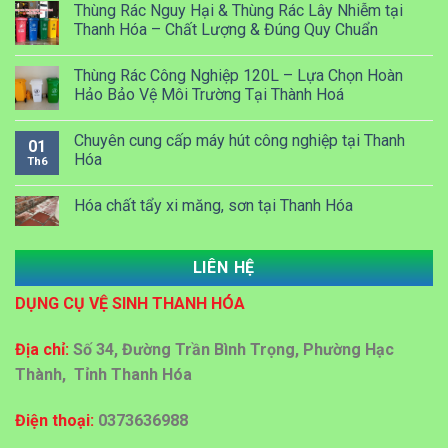
Thùng Rác Nguy Hại & Thùng Rác Lây Nhiễm tại
Thanh Hóa – Chất Lượng & Đúng Quy Chuẩn
Thùng Rác Công Nghiệp 120L – Lựa Chọn Hoàn
Hảo Bảo Vệ Môi Trường Tại Thành Hoá
Chuyên cung cấp máy hút công nghiệp tại Thanh
01
Hóa
Th6
Hóa chất tẩy xi măng, sơn tại Thanh Hóa
LIÊN HỆ
Dung dịch Lau kính công nghiệp tại Thanh Hóa
DỤNG CỤ VỆ SINH THANH HÓA
Đại lý bán sỉ bán lẻ thùng rác nhựa tại Thanh Hoá
Địa chỉ:
Số 34, Đường Trần Bình Trọng, Phường Hạc
Thành, Tỉnh Thanh Hóa
Địa chỉ cấp giấy vệ sinh công nghiệp tại Thanh Hoá
Điện thoại:
0373636988