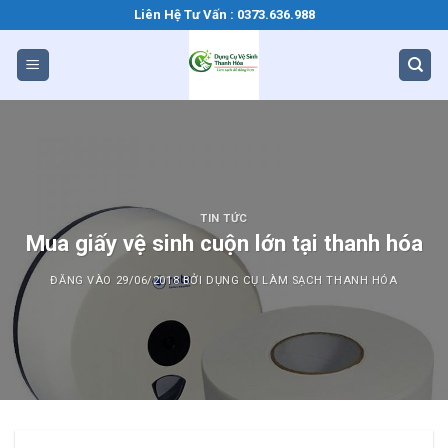
Bỏ
Liên Hệ Tư Vấn : 0373.636.988
qua
nội
dung
TIN TỨC
Mua giấy vệ sinh cuộn lớn tại thanh hóa
ĐĂNG VÀO
29/06/2018
BỞI
DỤNG CỤ LÀM SẠCH THANH HÓA