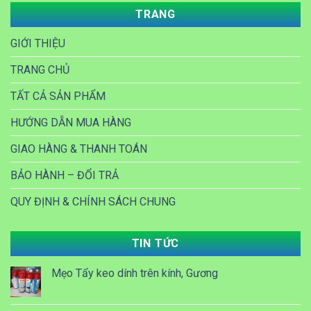
TRANG
GIỚI THIỆU
TRANG CHỦ
TẤT CẢ SẢN PHẨM
HƯỚNG DẪN MUA HÀNG
GIAO HÀNG & THANH TOÁN
BẢO HÀNH – ĐỔI TRẢ
QUY ĐỊNH & CHÍNH SÁCH CHUNG
TIN TỨC
Mẹo Tẩy keo dính trên kính, Gương