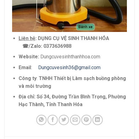
Liên hệ
:
DỤNG CỤ VỆ SINH THANH HÓA
☎
/Zalo: 0373636988
Website:
Dungcuvesinhthanhhoa.com
Email
:
Dungcuvesinh36@gmail.com
Công ty
:
TNHH Thiết bị Làm sạch buồng phòng
và môi trường
Địa chỉ: Số 34, Đường Trần Bình Trọng, Phường
Hạc Thành, Tỉnh Thanh Hóa