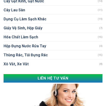
Cây Gạt Kính, Gạt Nước
(14)
Cây Lau Sàn
(11)
Dụng Cụ Làm Sạch Khác
(19)
Giấy Vệ Sinh, Hộp Giấy
(7)
Hóa Chất Làm Sạch
(15)
Hộp Đựng Nước Rửa Tay
(4)
Thùng Rác, Túi Đựng Rác
(15)
Xô Vắt, Xe Vắt
(8)
LIÊN HỆ TƯ VẤN