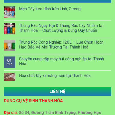
Mẹo Tẩy keo dính trên kính, Gương
Thùng Rác Nguy Hại & Thùng Rác Lây Nhiễm tại
Thanh Hóa – Chất Lượng & Đúng Quy Chuẩn
Thùng Rác Công Nghiệp 120L – Lựa Chọn Hoàn
Hảo Bảo Vệ Môi Trường Tại Thành Hoá
Chuyên cung cấp máy hút công nghiệp tại Thanh
01
Hóa
Th6
Hóa chất tẩy xi măng, sơn tại Thanh Hóa
LIÊN HỆ
Dung dịch Lau kính công nghiệp tại Thanh Hóa
DỤNG CỤ VỆ SINH THANH HÓA
Đại lý bán sỉ bán lẻ thùng rác nhựa tại Thanh Hoá
Địa chỉ:
Số 34, Đường Trần Bình Trọng, Phường Hạc