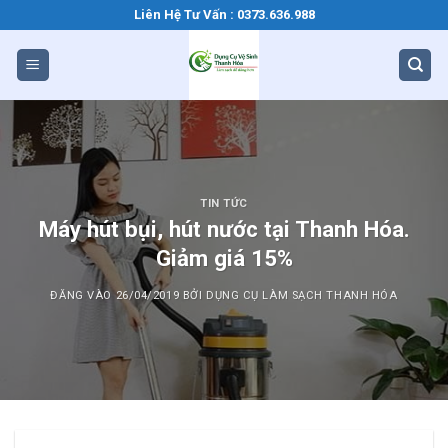
Bỏ
Liên Hệ Tư Vấn : 0373.636.988
qua
nội
dung
TIN TỨC
Máy hút bụi, hút nước tại Thanh Hóa.
Giảm giá 15%
ĐĂNG VÀO
26/04/2019
BỞI
DỤNG CỤ LÀM SẠCH THANH HÓA