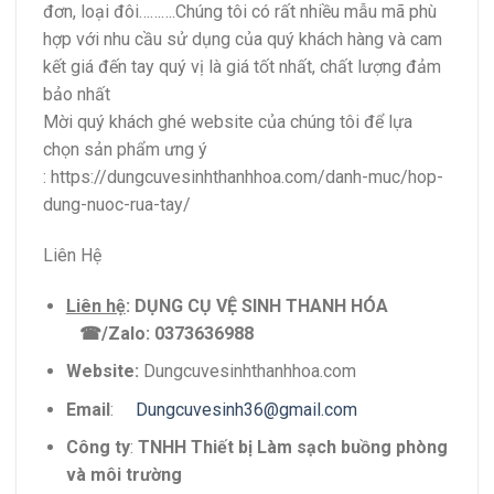
đơn, loại đôi……….Chúng tôi có rất nhiều mẫu mã phù
hợp với nhu cầu sử dụng của quý khách hàng và cam
kết giá đến tay quý vị là giá tốt nhất, chất lượng đảm
bảo nhất
Mời quý khách ghé website của chúng tôi để lựa
chọn sản phẩm ưng ý
: https://dungcuvesinhthanhhoa.com/danh-muc/hop-
dung-nuoc-rua-tay/
Liên Hệ
Liên hệ
:
DỤNG CỤ VỆ SINH THANH HÓA
☎
/Zalo: 0373636988
Website:
Dungcuvesinhthanhhoa.com
Email
:
Dungcuvesinh36@gmail.com
Công ty
:
TNHH Thiết bị Làm sạch buồng phòng
và môi trường