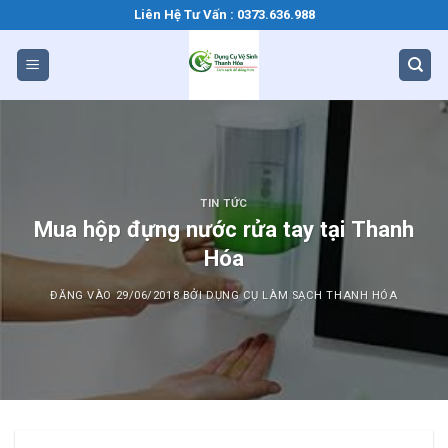
Bỏ
Liên Hệ Tư Vấn : 0373.636.988
qua
nội
dung
TIN TỨC
Mua hộp đựng nước rửa tay tại Thanh
Hóa
ĐĂNG VÀO
29/06/2018
BỞI
DỤNG CỤ LÀM SẠCH THANH HÓA