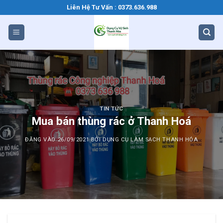
Bỏ
Liên Hệ Tư Vấn : 0373.636.988
qua
nội
dung
TIN TỨC
Mua bán thùng rác ở Thanh Hoá
ĐĂNG VÀO
26/09/2021
BỞI
DỤNG CỤ LÀM SẠCH THANH HÓA