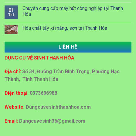
Chuyên cung cấp máy hút công nghiệp tại Thanh
01
Hóa
Th6
Hóa chất tẩy xi măng, sơn tại Thanh Hóa
LIÊN HỆ
Dung dịch Lau kính công nghiệp tại Thanh Hóa
DỤNG CỤ VỆ SINH THANH HÓA
Đại lý bán sỉ bán lẻ thùng rác nhựa tại Thanh Hoá
Địa chỉ:
Số 34, Đường Trần Bình Trọng, Phường Hạc
Thành, Tỉnh Thanh Hóa
Địa chỉ cấp giấy vệ sinh công nghiệp tại Thanh Hoá
Điện thoại:
0373636988
Mua bán thùng rác ở Thanh Hoá
Website:
Dungcuvesinhthanhhoa.com
Email:
Dungcuvesinh36@gmail.com
Đại lý mua bán thùng rác tại Thanh Hóa với giá rẻ