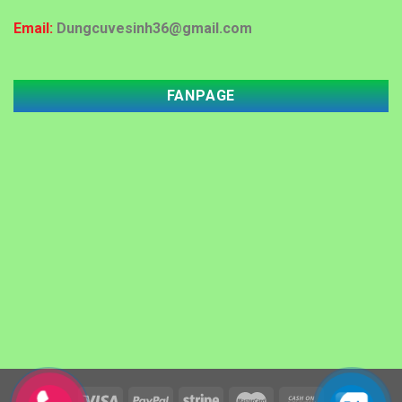
Email:
Dungcuvesinh36@gmail.com
Đại lý mua bán thùng rác tại Thanh Hóa với giá rẻ
FANPAGE
Đại lý mua bán thùng rác nhựa 60 lít ,120 lít tại
Thanh Hóa
MUA DỤNG CỤ VỆ SINH KHÁCH SẠN, BỆNH VIỆN
TẠI THANH HÓA
Máy hút bụi, hút nước tại Thanh Hóa. Giảm giá 15%
Chổi lau nhà tại thanh hoá
Mua hộp đựng nước rửa tay tại Thanh Hóa
Cây lau nhà Thanh Hóa phù hợp nhất