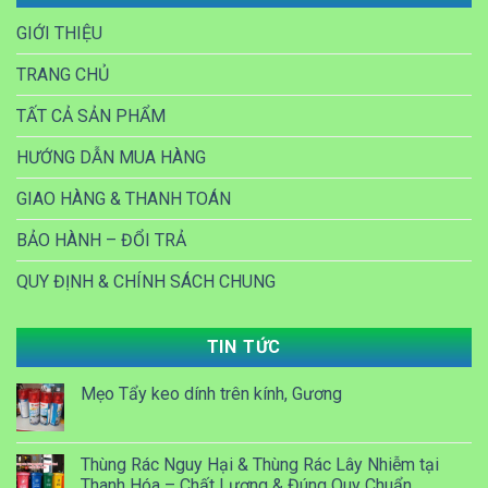
GIỚI THIỆU
TRANG CHỦ
TẤT CẢ SẢN PHẨM
HƯỚNG DẪN MUA HÀNG
GIAO HÀNG & THANH TOÁN
BẢO HÀNH – ĐỔI TRẢ
QUY ĐỊNH & CHÍNH SÁCH CHUNG
TIN TỨC
Mẹo Tẩy keo dính trên kính, Gương
Thùng Rác Nguy Hại & Thùng Rác Lây Nhiễm tại
Thanh Hóa – Chất Lượng & Đúng Quy Chuẩn