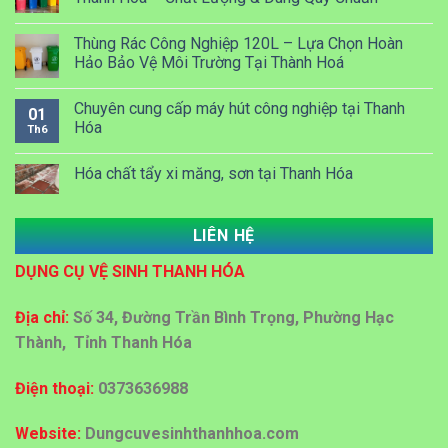
Thùng Rác Công Nghiệp 120L – Lựa Chọn Hoàn
Hảo Bảo Vệ Môi Trường Tại Thành Hoá
Chuyên cung cấp máy hút công nghiệp tại Thanh
01
Hóa
Th6
Hóa chất tẩy xi măng, sơn tại Thanh Hóa
LIÊN HỆ
Dung dịch Lau kính công nghiệp tại Thanh Hóa
DỤNG CỤ VỆ SINH THANH HÓA
Đại lý bán sỉ bán lẻ thùng rác nhựa tại Thanh Hoá
Địa chỉ:
Số 34, Đường Trần Bình Trọng, Phường Hạc
Thành, Tỉnh Thanh Hóa
Địa chỉ cấp giấy vệ sinh công nghiệp tại Thanh Hoá
Điện thoại:
0373636988
Mua bán thùng rác ở Thanh Hoá
Website:
Dungcuvesinhthanhhoa.com