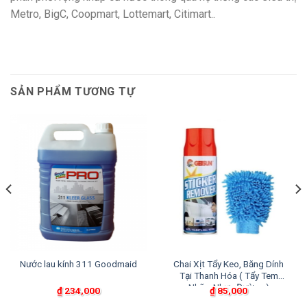
Metro, BigC, Coopmart, Lottemart, Citimart..
SẢN PHẨM TƯƠNG TỰ
Nước lau kính 311 Goodmaid
Chai Xịt Tẩy Keo, Băng Dính
Tại Thanh Hóa ( Tẩy Tem
Nhãn, Nhựa Đường )
₫
234,000
₫
85,000