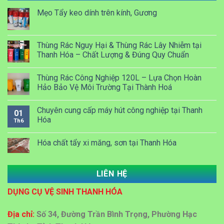
Mẹo Tẩy keo dính trên kính, Gương
Thùng Rác Nguy Hại & Thùng Rác Lây Nhiễm tại
Thanh Hóa – Chất Lượng & Đúng Quy Chuẩn
Thùng Rác Công Nghiệp 120L – Lựa Chọn Hoàn
Hảo Bảo Vệ Môi Trường Tại Thành Hoá
Chuyên cung cấp máy hút công nghiệp tại Thanh
01
Hóa
Th6
Hóa chất tẩy xi măng, sơn tại Thanh Hóa
LIÊN HỆ
Dung dịch Lau kính công nghiệp tại Thanh Hóa
DỤNG CỤ VỆ SINH THANH HÓA
Đại lý bán sỉ bán lẻ thùng rác nhựa tại Thanh Hoá
Địa chỉ:
Số 34, Đường Trần Bình Trọng, Phường Hạc