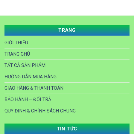
0.
TRANG
GIỚI THIỆU
TRANG CHỦ
TẤT CẢ SẢN PHẨM
HƯỚNG DẪN MUA HÀNG
GIAO HÀNG & THANH TOÁN
BẢO HÀNH – ĐỔI TRẢ
QUY ĐỊNH & CHÍNH SÁCH CHUNG
TIN TỨC