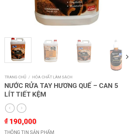
TRANG CHỦ
/
HÓA CHẤT LÀM SẠCH
NƯỚC RỬA TAY HƯƠNG QUẾ – CAN 5
LÍT TIẾT KỆM
₫
190,000
THÔNG TIN SẢN PHẨM