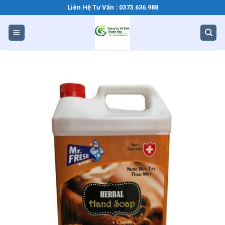
Bỏ
Liên Hệ Tư Vấn : 0373.636.988
qua
nội
dung