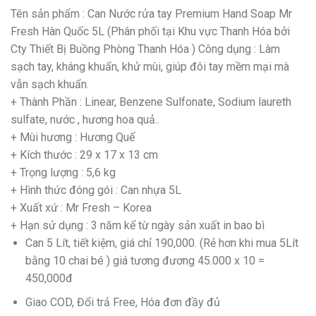
Tên sản phẩm : Can Nước rửa tay Premium Hand Soap Mr
Fresh Hàn Quốc 5L (Phân phối tại Khu vực Thanh Hóa bởi
Cty Thiết Bị Buồng Phòng Thanh Hóa ) Công dụng : Làm
sạch tay, kháng khuẩn, khử mùi, giúp đôi tay mềm mại mà
vẫn sạch khuẩn.
+ Thành Phần : Linear, Benzene Sulfonate, Sodium laureth
sulfate, nước , hương hoa quả..
+ Mùi hương : Hương Quế
+ Kích thước : 29 x 17 x 13 cm
+ Trọng lượng : 5,6 kg
+ Hình thức đóng gói : Can nhựa 5L
+ Xuất xứ : Mr Fresh – Korea
+ Hạn sử dụng : 3 năm kể từ ngày sản xuất in bao bì
Can 5 Lít, tiết kiệm, giá chỉ 190,000. (Rẻ hơn khi mua 5Lít
bằng 10 chai bé ) giá tương đương 45.000 x 10 =
450,000đ
Giao COD, Đổi trả Free, Hóa đơn đầy đủ