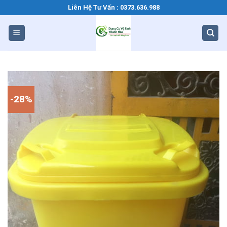
Bỏ
Liên Hệ Tư Vấn : 0373.636.988
qua
nội
dung
-28%