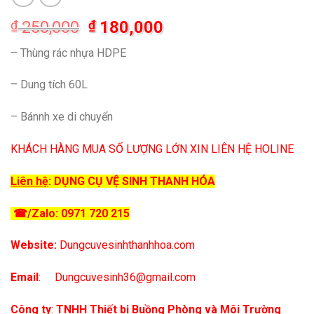
Giá
Giá
₫
250,000
₫
180,000
gốc
hiện
– Thùng rác nhựa HDPE
là:
tại
₫ 250,000.
là:
– Dung tích 60L
₫ 180,000.
– Bánnh xe di chuyển
KHÁCH HÀNG MUA SỐ LƯỢNG LỚN XIN LIÊN HỆ HOLINE
Liên hệ
:
DỤNG CỤ VỆ SINH THANH HÓA
☎
/Zalo: 0971 720 215
Website:
Dungcuvesinhthanhhoa.com
Email
:
Dungcuvesinh36@gmail.com
Công ty
:
TNHH Thiết bị Buồng Phòng và Môi Trường