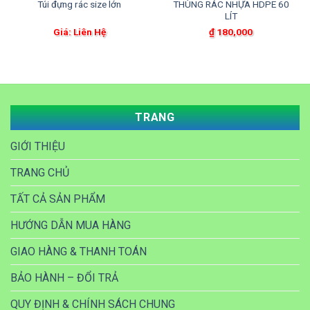
Túi đựng rác size lớn
THÙNG RÁC NHỰA HDPE 60
LÍT
Giá: Liên Hệ
₫
180,000
TRANG
GIỚI THIỆU
TRANG CHỦ
TẤT CẢ SẢN PHẨM
HƯỚNG DẪN MUA HÀNG
GIAO HÀNG & THANH TOÁN
BẢO HÀNH – ĐỔI TRẢ
QUY ĐỊNH & CHÍNH SÁCH CHUNG