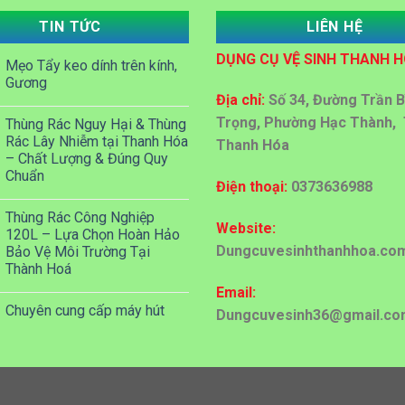
TIN TỨC
LIÊN HỆ
DỤNG CỤ VỆ SINH THANH 
Mẹo Tẩy keo dính trên kính,
Gương
Địa chỉ:
Số 34, Đường Trần B
Trọng, Phường Hạc Thành, 
Thùng Rác Nguy Hại & Thùng
Rác Lây Nhiễm tại Thanh Hóa
Thanh Hóa
– Chất Lượng & Đúng Quy
Chuẩn
Điện thoại:
0373636988
Thùng Rác Công Nghiệp
Website:
120L – Lựa Chọn Hoàn Hảo
Dungcuvesinhthanhhoa.co
Bảo Vệ Môi Trường Tại
Thành Hoá
Email:
Chuyên cung cấp máy hút
Dungcuvesinh36@gmail.co
công nghiệp tại Thanh Hóa
Hóa chất tẩy xi măng, sơn tại
Thanh Hóa