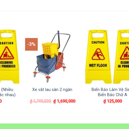
-3%
 (Nhiều
Xe vắt lau sàn 2 ngăn
Biển Báo Làm Vệ Si
ác nhau)
Biển Báo Chữ A
Giá
Giá
0
₫
1,749,000
₫
1,690,000
₫
125,000
gốc
hiện
là:
tại
₫ 1,749,000.
là:
₫ 1,690,000.