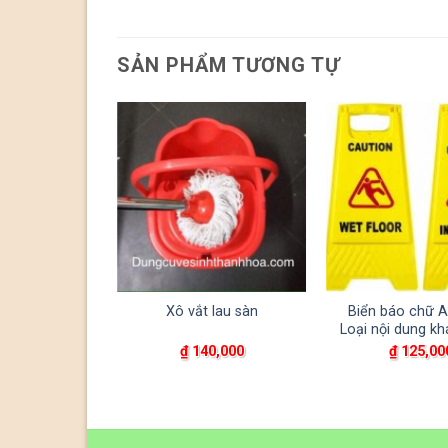
SẢN PHẨM TƯƠNG TỰ
 SÀN, XÔ VẮT
Xô vắt lau sàn
Biển báo chữ A
 THỎ
Loại nội dung kh
0,000
₫
140,000
₫
125,00