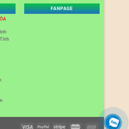
FANPAGE
HÓA
ình
Tỉnh
m
m