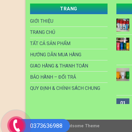
TRANG
GIỚI THIỆU
TRANG CHỦ
TẤT CẢ SẢN PHẨM
HƯỚNG DẪN MUA HÀNG
GIAO HÀNG & THANH TOÁN
BẢO HÀNH – ĐỔI TRẢ
QUY ĐỊNH & CHÍNH SÁCH CHUNG
01
Th6
0373636988
Copyright 2026 ©
Flatsome Theme