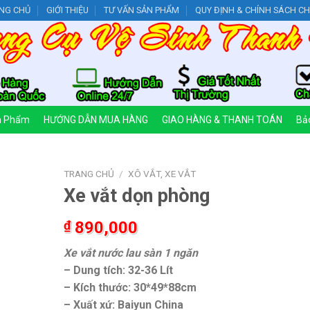
NG CHỦ
GIỚI THIỆU
TƯ VẤN SẢN PHẨM
QUY ĐỊNH & CHÍNH SÁCH C
n Phẩm
HƯỚNG DẪN MUA HÀNG
GIAO HÀNG & THANH TOÁN
Bảo
TRANG CHỦ
/
XÔ VẮT, XE VẮT
Xe vắt dọn phòng
₫
890,000
Xe vắt nước lau sàn 1 ngăn
– Dung tích: 32-36 Lít
– Kích thước: 30*49*88cm
– Xuất xứ: Baiyun China