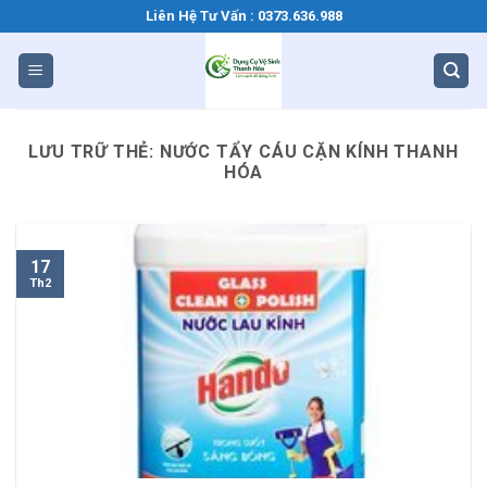
Bỏ
Liên Hệ Tư Vấn : 0373.636.988
qua
nội
dung
LƯU TRỮ THẺ:
NƯỚC TẨY CÁU CẶN KÍNH THANH
HÓA
17
Th2