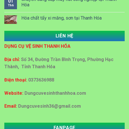
01
Hóa
Th6
Hóa chất tẩy xi măng, sơn tại Thanh Hóa
LIÊN HỆ
Dung dịch Lau kính công nghiệp tại Thanh Hóa
DỤNG CỤ VỆ SINH THANH HÓA
Đại lý bán sỉ bán lẻ thùng rác nhựa tại Thanh Hoá
Địa chỉ:
Số 34, Đường Trần Bình Trọng, Phường Hạc
Thành, Tỉnh Thanh Hóa
Địa chỉ cấp giấy vệ sinh công nghiệp tại Thanh Hoá
Điện thoại:
0373636988
Mua bán thùng rác ở Thanh Hoá
Website:
Dungcuvesinhthanhhoa.com
Email:
Dungcuvesinh36@gmail.com
Đại lý mua bán thùng rác tại Thanh Hóa với giá rẻ
FANPAGE