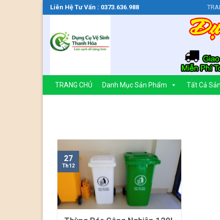
Bỏ
Liên Hệ Tư Vấn : 0373.636.988
TRA
qua
nội
dung
TRANG CHỦ
Danh Mục Sản Phẩm
Tất Cả Sả
27
Th12