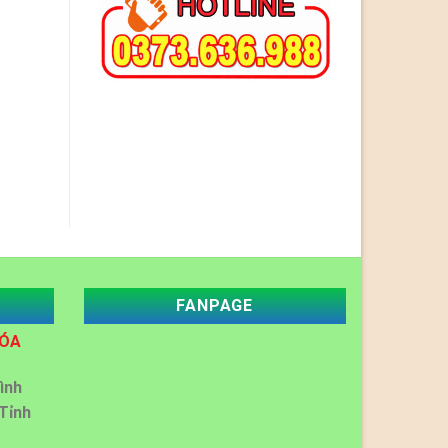
FANPAGE
HÓA
ình
Tỉnh