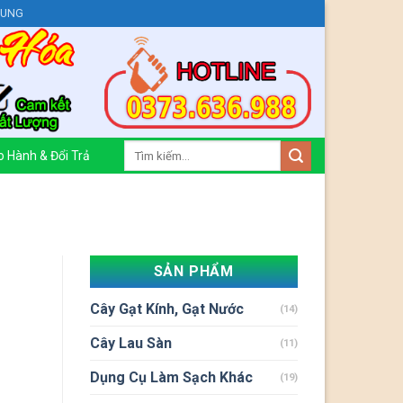
HUNG
Tìm
 Hành & Đổi Trả
kiếm:
SẢN PHẨM
Cây Gạt Kính, Gạt Nước
(14)
Cây Lau Sàn
(11)
Dụng Cụ Làm Sạch Khác
(19)