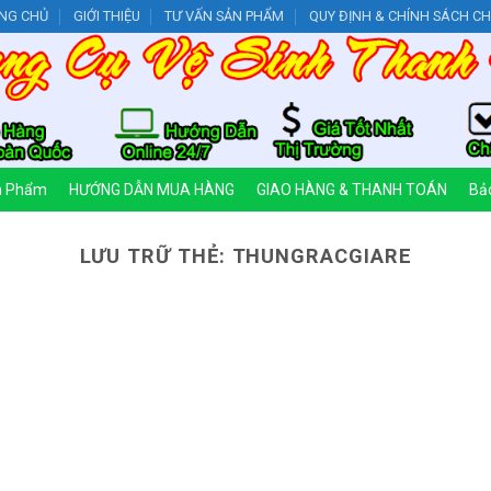
NG CHỦ
GIỚI THIỆU
TƯ VẤN SẢN PHẨM
QUY ĐỊNH & CHÍNH SÁCH C
n Phẩm
HƯỚNG DẪN MUA HÀNG
GIAO HÀNG & THANH TOÁN
Bảo
LƯU TRỮ THẺ:
THUNGRACGIARE