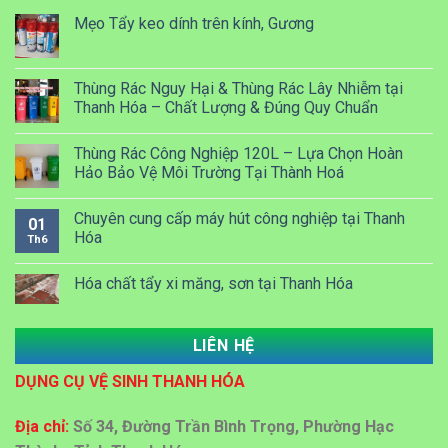
Mẹo Tẩy keo dính trên kính, Gương
Thùng Rác Nguy Hại & Thùng Rác Lây Nhiễm tại
Thanh Hóa – Chất Lượng & Đúng Quy Chuẩn
Thùng Rác Công Nghiệp 120L – Lựa Chọn Hoàn
Hảo Bảo Vệ Môi Trường Tại Thành Hoá
Chuyên cung cấp máy hút công nghiệp tại Thanh
01
Hóa
Th6
Hóa chất tẩy xi măng, sơn tại Thanh Hóa
LIÊN HỆ
Dung dịch Lau kính công nghiệp tại Thanh Hóa
DỤNG CỤ VỆ SINH THANH HÓA
Đại lý bán sỉ bán lẻ thùng rác nhựa tại Thanh Hoá
Địa chỉ:
Số 34, Đường Trần Bình Trọng, Phường Hạc