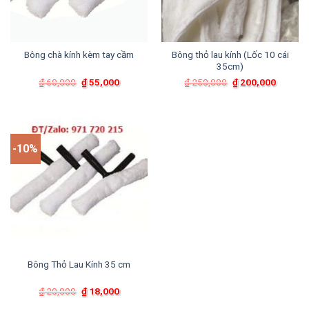
Bông chà kính kèm tay cầm
Bông thỏ lau kính (Lốc 10 cái
35cm)
Giá
Giá
Giá
Giá
₫
60,000
₫
55,000
₫
250,000
₫
200,000
gốc
hiện
gốc
hiện
là:
tại
là:
tại
₫ 60,000.
là:
₫ 250,000.
là:
₫ 55,000.
₫ 200,0
-10%
Bông Thỏ Lau Kính 35 cm
Giá
Giá
₫
20,000
₫
18,000
gốc
hiện
là:
tại