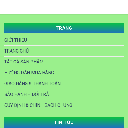
₫ 20,000.
là:
₫ 18,000.
TRANG
GIỚI THIỆU
TRANG CHỦ
TẤT CẢ SẢN PHẨM
HƯỚNG DẪN MUA HÀNG
GIAO HÀNG & THANH TOÁN
BẢO HÀNH – ĐỔI TRẢ
QUY ĐỊNH & CHÍNH SÁCH CHUNG
TIN TỨC