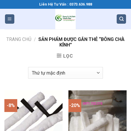
Bỏ
Liên Hệ Tư Vấn : 0373.636.988
qua
nội
dung
TRANG CHỦ
/
SẢN PHẨM ĐƯỢC GẮN THẺ “BÔNG CHÀ
KÍNH”
LỌC
-8%
-20%