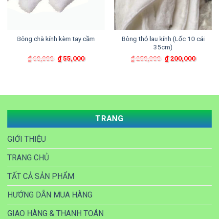
Bông chà kính kèm tay cầm
Bông thỏ lau kính (Lốc 10 cái
35cm)
Giá
Giá
Giá
Giá
₫
60,000
₫
55,000
₫
250,000
₫
200,000
gốc
hiện
gốc
hiện
là:
tại
là:
tại
₫ 60,000.
là:
₫ 250,000.
là:
₫ 55,000.
₫ 200,0
TRANG
GIỚI THIỆU
TRANG CHỦ
TẤT CẢ SẢN PHẨM
HƯỚNG DẪN MUA HÀNG
GIAO HÀNG & THANH TOÁN