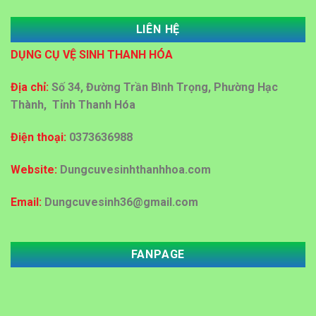
LIÊN HỆ
Dung dịch Lau kính công nghiệp tại Thanh Hóa
DỤNG CỤ VỆ SINH THANH HÓA
Đại lý bán sỉ bán lẻ thùng rác nhựa tại Thanh Hoá
Địa chỉ:
Số 34, Đường Trần Bình Trọng, Phường Hạc
Thành, Tỉnh Thanh Hóa
Địa chỉ cấp giấy vệ sinh công nghiệp tại Thanh Hoá
Điện thoại:
0373636988
Mua bán thùng rác ở Thanh Hoá
Website:
Dungcuvesinhthanhhoa.com
Email:
Dungcuvesinh36@gmail.com
Đại lý mua bán thùng rác tại Thanh Hóa với giá rẻ
FANPAGE
Đại lý mua bán thùng rác nhựa 60 lít ,120 lít tại
Thanh Hóa
MUA DỤNG CỤ VỆ SINH KHÁCH SẠN, BỆNH VIỆN