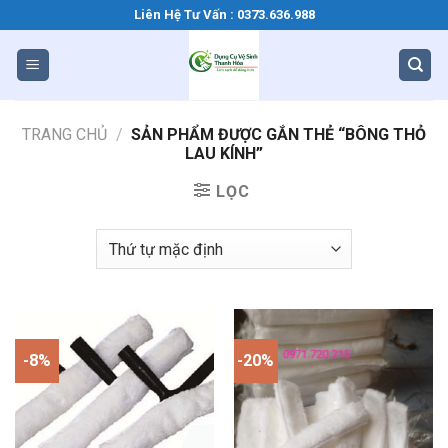
Bỏ
Liên Hệ Tư Vấn : 0373.636.988
qua
nội
dung
TRANG CHỦ
/
SẢN PHẨM ĐƯỢC GẮN THẺ “BÔNG THỎ
LAU KÍNH”
LỌC
-8%
-20%