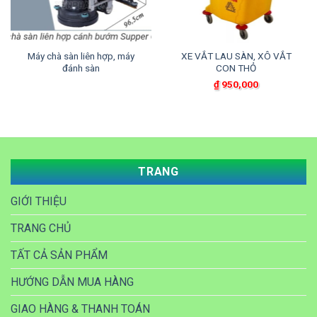
Máy chà sàn liên hợp, máy
XE VẮT LAU SÀN, XÔ VẮT
đánh sàn
CON THỎ
₫
950,000
TRANG
GIỚI THIỆU
TRANG CHỦ
TẤT CẢ SẢN PHẨM
HƯỚNG DẪN MUA HÀNG
GIAO HÀNG & THANH TOÁN