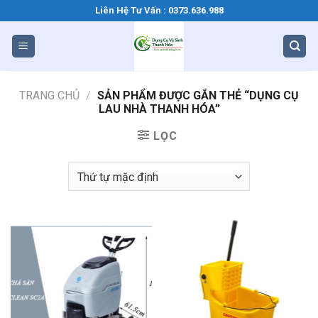
Bỏ
Liên Hệ Tư Vấn : 0373.636.988
qua
nội
dung
TRANG CHỦ
/
SẢN PHẨM ĐƯỢC GẮN THẺ “DỤNG CỤ
LAU NHÀ THANH HÓA”
LỌC