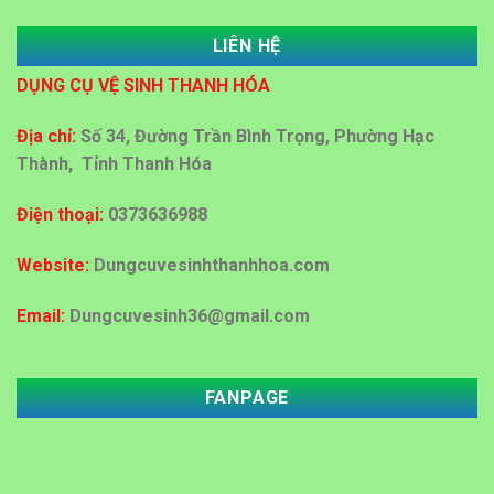
LIÊN HỆ
Dung dịch Lau kính công nghiệp tại Thanh Hóa
DỤNG CỤ VỆ SINH THANH HÓA
Đại lý bán sỉ bán lẻ thùng rác nhựa tại Thanh Hoá
Địa chỉ:
Số 34, Đường Trần Bình Trọng, Phường Hạc
Thành, Tỉnh Thanh Hóa
Địa chỉ cấp giấy vệ sinh công nghiệp tại Thanh Hoá
Điện thoại:
0373636988
Mua bán thùng rác ở Thanh Hoá
Website:
Dungcuvesinhthanhhoa.com
Email:
Dungcuvesinh36@gmail.com
Đại lý mua bán thùng rác tại Thanh Hóa với giá rẻ
FANPAGE
Đại lý mua bán thùng rác nhựa 60 lít ,120 lít tại
Thanh Hóa
MUA DỤNG CỤ VỆ SINH KHÁCH SẠN, BỆNH VIỆN