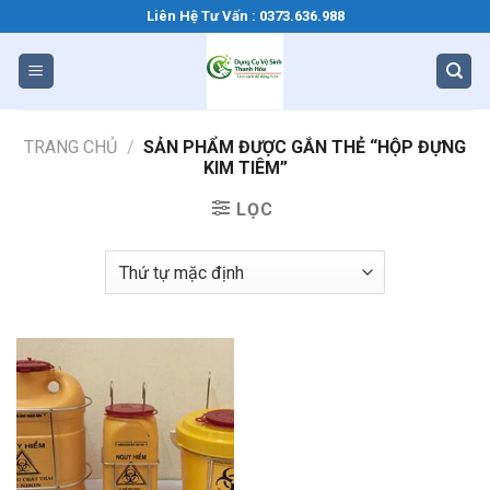
Bỏ
Liên Hệ Tư Vấn : 0373.636.988
qua
nội
dung
TRANG CHỦ
/
SẢN PHẨM ĐƯỢC GẮN THẺ “HỘP ĐỰNG
KIM TIÊM”
LỌC