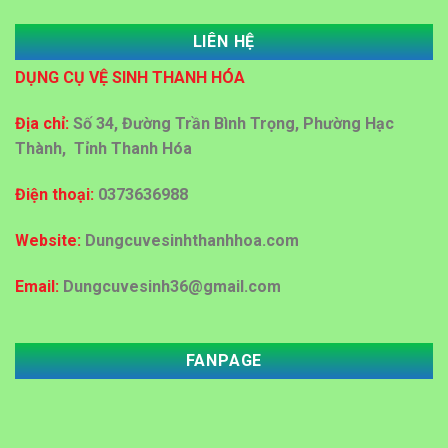
LIÊN HỆ
Dung dịch Lau kính công nghiệp tại Thanh Hóa
DỤNG CỤ VỆ SINH THANH HÓA
Đại lý bán sỉ bán lẻ thùng rác nhựa tại Thanh Hoá
Địa chỉ:
Số 34, Đường Trần Bình Trọng, Phường Hạc
Thành, Tỉnh Thanh Hóa
Địa chỉ cấp giấy vệ sinh công nghiệp tại Thanh Hoá
Điện thoại:
0373636988
Mua bán thùng rác ở Thanh Hoá
Website:
Dungcuvesinhthanhhoa.com
Email:
Dungcuvesinh36@gmail.com
Đại lý mua bán thùng rác tại Thanh Hóa với giá rẻ
FANPAGE
Đại lý mua bán thùng rác nhựa 60 lít ,120 lít tại
Thanh Hóa
MUA DỤNG CỤ VỆ SINH KHÁCH SẠN, BỆNH VIỆN