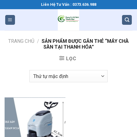
Bỏ
Liên Hệ Tư Vấn : 0373.636.988
qua
nội
dung
TRANG CHỦ
/
SẢN PHẨM ĐƯỢC GẮN THẺ “MÁY CHÀ
SÀN TẠI THANH HÓA”
LỌC