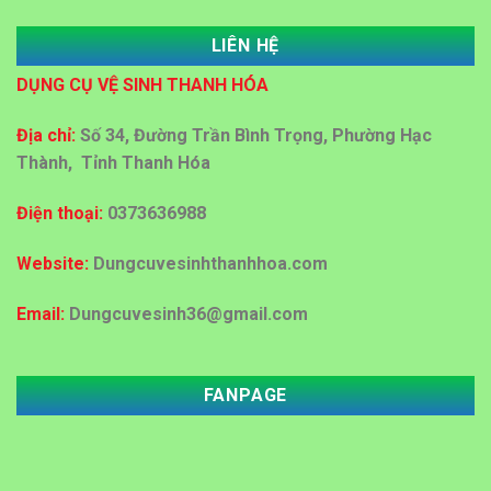
LIÊN HỆ
Dung dịch Lau kính công nghiệp tại Thanh Hóa
DỤNG CỤ VỆ SINH THANH HÓA
Đại lý bán sỉ bán lẻ thùng rác nhựa tại Thanh Hoá
Địa chỉ:
Số 34, Đường Trần Bình Trọng, Phường Hạc
Thành, Tỉnh Thanh Hóa
Địa chỉ cấp giấy vệ sinh công nghiệp tại Thanh Hoá
Điện thoại:
0373636988
Mua bán thùng rác ở Thanh Hoá
Website:
Dungcuvesinhthanhhoa.com
Email:
Dungcuvesinh36@gmail.com
Đại lý mua bán thùng rác tại Thanh Hóa với giá rẻ
FANPAGE
Đại lý mua bán thùng rác nhựa 60 lít ,120 lít tại
Thanh Hóa
MUA DỤNG CỤ VỆ SINH KHÁCH SẠN, BỆNH VIỆN