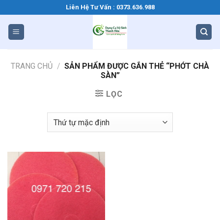
Bỏ
Liên Hệ Tư Vấn : 0373.636.988
qua
nội
dung
TRANG CHỦ
/
SẢN PHẨM ĐƯỢC GẮN THẺ “PHỚT CHÀ
SÀN”
LỌC