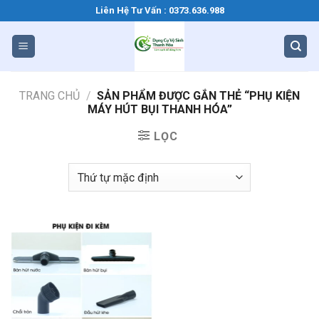
Bỏ
Liên Hệ Tư Vấn : 0373.636.988
qua
nội
dung
TRANG CHỦ
/
SẢN PHẨM ĐƯỢC GẮN THẺ “PHỤ KIỆN
MÁY HÚT BỤI THANH HÓA”
LỌC