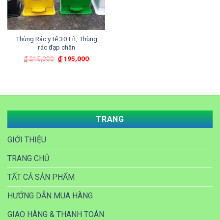
Thùng Rác y tế 30 Lít, Thùng
rác đạp chân
Giá
Giá
₫
215,000
₫
195,000
gốc
hiện
là:
tại
₫ 215,000.
là:
₫ 195,000.
TRANG
GIỚI THIỆU
TRANG CHỦ
TẤT CẢ SẢN PHẨM
HƯỚNG DẪN MUA HÀNG
GIAO HÀNG & THANH TOÁN