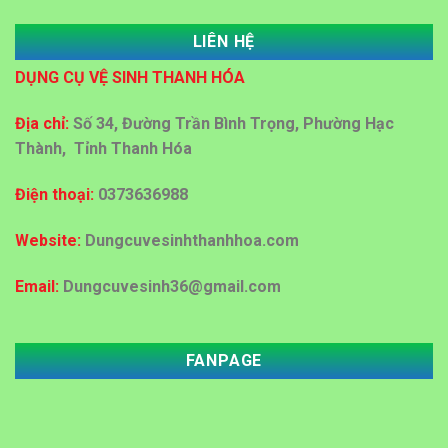
LIÊN HỆ
Dung dịch Lau kính công nghiệp tại Thanh Hóa
DỤNG CỤ VỆ SINH THANH HÓA
Đại lý bán sỉ bán lẻ thùng rác nhựa tại Thanh Hoá
Địa chỉ:
Số 34, Đường Trần Bình Trọng, Phường Hạc
Thành, Tỉnh Thanh Hóa
Địa chỉ cấp giấy vệ sinh công nghiệp tại Thanh Hoá
Điện thoại:
0373636988
Mua bán thùng rác ở Thanh Hoá
Website:
Dungcuvesinhthanhhoa.com
Email:
Dungcuvesinh36@gmail.com
Đại lý mua bán thùng rác tại Thanh Hóa với giá rẻ
FANPAGE
Đại lý mua bán thùng rác nhựa 60 lít ,120 lít tại
Thanh Hóa
MUA DỤNG CỤ VỆ SINH KHÁCH SẠN, BỆNH VIỆN