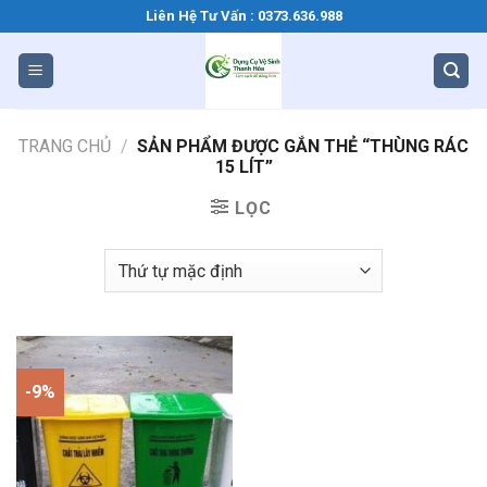
Bỏ
Liên Hệ Tư Vấn : 0373.636.988
qua
nội
dung
TRANG CHỦ
/
SẢN PHẨM ĐƯỢC GẮN THẺ “THÙNG RÁC
15 LÍT”
LỌC
-9%