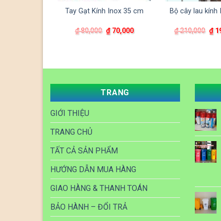
ính kèm tay
Tay Gạt Kính Inox 35 cm
Bộ cây lau kính
ầm
Giá
Giá
Giá
Giá
Giá
₫
55,000
₫
80,000
₫
70,000
₫
210,000
₫
1
gốc
hiện
gốc
hiện
gốc
là:
tại
là:
tại
là:
₫ 60,000.
là:
₫ 80,000.
là:
₫ 2
₫ 55,000.
₫ 70,000.
TRANG
GIỚI THIỆU
TRANG CHỦ
TẤT CẢ SẢN PHẨM
HƯỚNG DẪN MUA HÀNG
GIAO HÀNG & THANH TOÁN
BẢO HÀNH – ĐỔI TRẢ