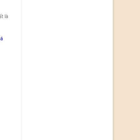
t là
oá