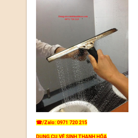
☎
/Zalo: 0971 720 215
DỤNG CỤ VỆ SINH THANH HÓA