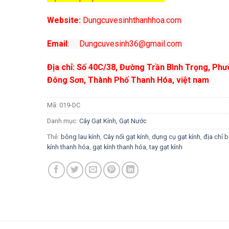
Website:
Dungcuvesinhthanhhoa.com
Email
: Dungcuvesinh36@gmail.com
Địa chỉ
:
Số 40C/38, Đường Trần Bình Trọng, Ph
Đông Sơn, Thành Phố Thanh Hóa, việt nam
Mã:
019-DC
Danh mục:
Cây Gạt Kính, Gạt Nước
Thẻ:
bông lau kính
,
Cây nối gạt kính
,
dụng cụ gạt kính
,
địa chỉ 
kính thanh hóa
,
gạt kính thanh hóa
,
tay gạt kính