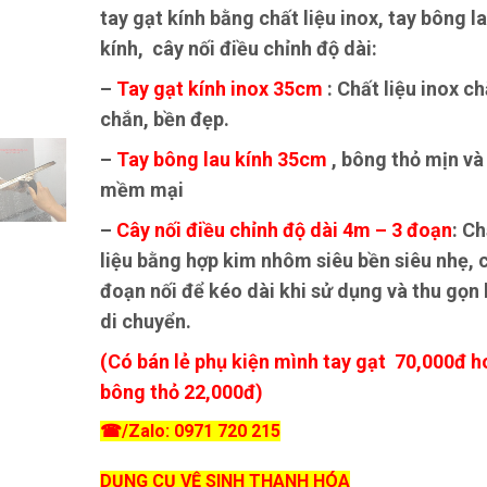
tay gạt kính bằng chất liệu inox, tay bông l
kính, cây nối điều chỉnh độ dài:
–
Tay gạt kính inox 35cm
: Chất liệu inox c
chắn, bền đẹp.
–
Tay bông lau kính 35cm
, bông thỏ mịn và
mềm mại
–
Cây nối điều chỉnh độ dài 4m – 3 đoạn
: C
liệu bằng hợp kim nhôm siêu bền siêu nhẹ, 
đoạn nối để kéo dài khi sử dụng và thu gọn 
di chuyển.
(Có bán lẻ phụ kiện mình tay gạt 70,000đ 
bông thỏ 22,000đ)
☎
/Zalo: 0971 720 215
DỤNG CỤ VỆ SINH THANH HÓA