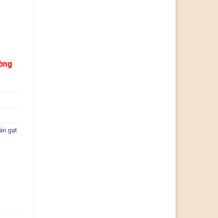
ường
bán gạt