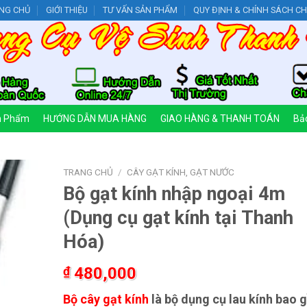
NG CHỦ
GIỚI THIỆU
TƯ VẤN SẢN PHẨM
QUY ĐỊNH & CHÍNH SÁCH C
n Phẩm
HƯỚNG DẪN MUA HÀNG
GIAO HÀNG & THANH TOÁN
Bảo
TRANG CHỦ
/
CÂY GẠT KÍNH, GẠT NƯỚC
Bộ gạt kính nhập ngoại 4m
(Dụng cụ gạt kính tại Thanh
Hóa)
₫
480,000
Bộ cây gạt kính
là bộ dụng cụ lau kính bao 