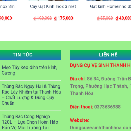
 Inox 3m
Cây Gạt Kinh Inox 3 mét
Gạt kính Homeinno 
Giá
Giá
Giá
Giá
90,000
₫
190,000
₫
175,000
₫
55,000
₫
48,00
hiện
gốc
hiện
gốc
tại
là:
tại
là:
10,000.
là:
₫ 190,000.
là:
₫ 55,000
₫ 190,000.
₫ 175,000.
TIN TỨC
LIÊN HỆ
DỤNG CỤ VỆ SINH THANH 
Mẹo Tẩy keo dính trên kính,
Gương
Địa chỉ:
Số 34, Đường Trần B
Trọng, Phường Hạc Thành, 
Thùng Rác Nguy Hại & Thùng
Rác Lây Nhiễm tại Thanh Hóa
Thanh Hóa
– Chất Lượng & Đúng Quy
Chuẩn
Điện thoại:
0373636988
Thùng Rác Công Nghiệp
Website:
120L – Lựa Chọn Hoàn Hảo
Dungcuvesinhthanhhoa.co
Bảo Vệ Môi Trường Tại