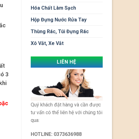
au
Hóa Chất Làm Sạch
Hộp Đựng Nước Rửa Tay
hắc
Thùng Rác, Túi Đựng Rác
Xô Vắt, Xe Vắt
LIÊN HỆ
hất
có 3
khi
hoặc
Quý khách đặt hàng và cần được
tư vấn có thể liên hệ với chúng tôi
qua:
HOTLINE:
0373636988