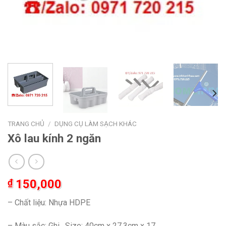
TRANG CHỦ
/
DỤNG CỤ LÀM SẠCH KHÁC
Xô lau kính 2 ngăn
₫
150,000
– Chất liệu: Nhựa HDPE
– Màu sắc: Ghi , Size: 40cm x 27,3cm x 17