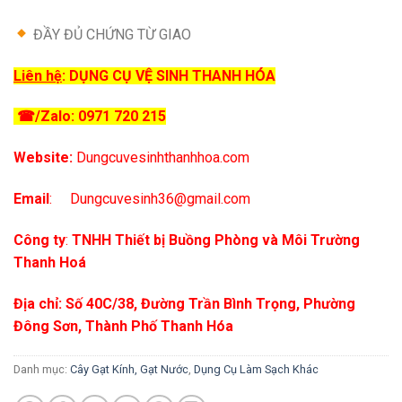
ĐẦY ĐỦ CHỨNG TỪ GIAO
Liên hệ
:
DỤNG CỤ VỆ SINH THANH HÓA
☎
/Zalo: 0971 720 215
Website:
Dungcuvesinhthanhhoa.com
Email
:
Dungcuvesinh36@gmail.com
Công ty
:
TNHH Thiết bị Buồng Phòng và Môi Trường
Thanh Hoá
Địa chỉ:
Số 40C/38, Đường Trần Bình Trọng, Phường
Đông Sơn, Thành Phố Thanh Hóa
Danh mục:
Cây Gạt Kính, Gạt Nước
,
Dụng Cụ Làm Sạch Khác