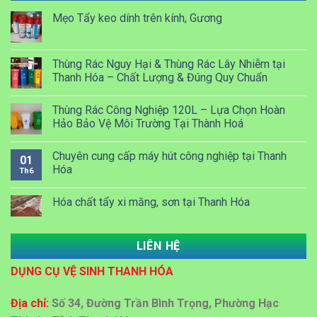
Mẹo Tẩy keo dính trên kính, Gương
Thùng Rác Nguy Hại & Thùng Rác Lây Nhiễm tại
Thanh Hóa – Chất Lượng & Đúng Quy Chuẩn
Thùng Rác Công Nghiệp 120L – Lựa Chọn Hoàn
Hảo Bảo Vệ Môi Trường Tại Thành Hoá
Chuyên cung cấp máy hút công nghiệp tại Thanh
01
Hóa
Th6
Hóa chất tẩy xi măng, sơn tại Thanh Hóa
LIÊN HỆ
Dung dịch Lau kính công nghiệp tại Thanh Hóa
DỤNG CỤ VỆ SINH THANH HÓA
Đại lý bán sỉ bán lẻ thùng rác nhựa tại Thanh Hoá
Địa chỉ:
Số 34, Đường Trần Bình Trọng, Phường Hạc