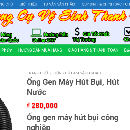
NG CHỦ
GIỚI THIỆU
TƯ VẤN SẢN PHẨM
QUY ĐỊNH & CHÍNH SÁCH C
n Phẩm
HƯỚNG DẪN MUA HÀNG
GIAO HÀNG & THANH TOÁN
Bảo
TRANG CHỦ
/
DỤNG CỤ LÀM SẠCH KHÁC
Ống Gen Máy Hút Bụi, Hút
Nước
₫
280,000
Ống gen máy hút bụi công
nghiệp