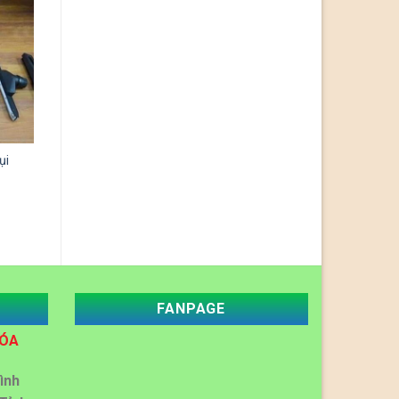
ụi
FANPAGE
HÓA
ình