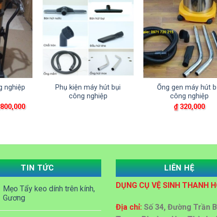
g nghiệp
Phụ kiện máy hút bụi
Ống gen máy hút b
công nghiệp
công nghiệp
Giá
800,000
₫
320,000
hiện
tại
,200,000.
là:
₫ 3,800,000.
TIN TỨC
LIÊN HỆ
DỤNG CỤ VỆ SINH THANH 
Mẹo Tẩy keo dính trên kính,
Gương
Địa chỉ:
Số 34, Đường Trần B