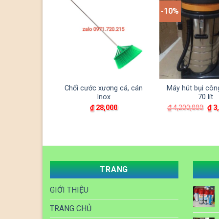
-10%
 sàn 2 ngăn
Chổi cước xương cá, cán
Máy hút bụi côn
Inox
70 lít
Giá
Giá
Giá
₫
1,690,000
₫
28,000
₫
4,200,000
₫
3,
gốc
hiện
gốc
là:
tại
là:
₫ 1,749,000.
là:
₫ 4
₫ 1,690,000.
TRANG
GIỚI THIỆU
TRANG CHỦ