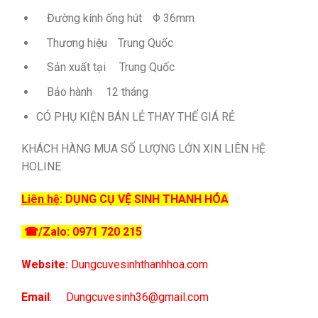
Đường kính ống hút
Φ 36mm
Thương hiệu
Trung Quốc
Sản xuất tại
Trung Quốc
Bảo hành
12 tháng
CÓ PHỤ KIỆN BÁN LẺ THAY THẾ GIÁ RẺ
KHÁCH HÀNG MUA SỐ LƯỢNG LỚN XIN LIÊN HỆ
HOLINE
Liên hệ
:
DỤNG CỤ VỆ SINH THANH HÓA
☎
/Zalo: 0971 720 215
Website:
Dungcuvesinhthanhhoa.com
Email
:
Dungcuvesinh36@gmail.com