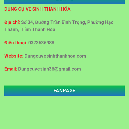
DỤNG CỤ VỆ SINH THANH HÓA
Đại lý bán sỉ bán lẻ thùng rác nhựa tại Thanh Hoá
Địa chỉ:
Số 34, Đường Trần Bình Trọng, Phường Hạc
Thành, Tỉnh Thanh Hóa
Địa chỉ cấp giấy vệ sinh công nghiệp tại Thanh Hoá
Điện thoại:
0373636988
Mua bán thùng rác ở Thanh Hoá
Website:
Dungcuvesinhthanhhoa.com
Email:
Dungcuvesinh36@gmail.com
Đại lý mua bán thùng rác tại Thanh Hóa với giá rẻ
FANPAGE
Đại lý mua bán thùng rác nhựa 60 lít ,120 lít tại
Thanh Hóa
MUA DỤNG CỤ VỆ SINH KHÁCH SẠN, BỆNH VIỆN
TẠI THANH HÓA