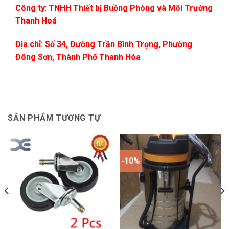
Công ty
:
TNHH Thiết bị Buồng Phòng và Môi Trường
Thanh Hoá
Địa chỉ:
Số 34, Đường Trần Bình Trọng, Phường
Đông Sơn, Thành Phố Thanh Hóa
SẢN PHẨM TƯƠNG TỰ
-10%