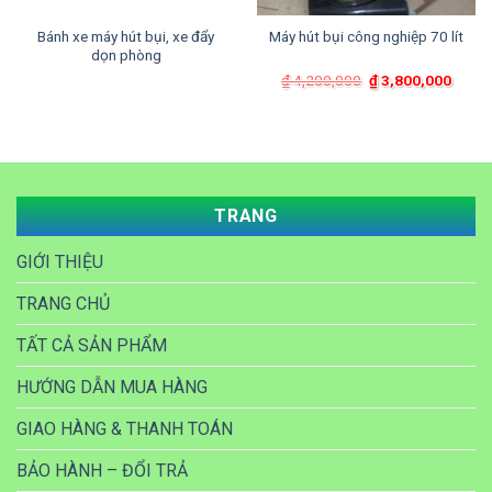
Bánh xe máy hút bụi, xe đẩy
Máy hút bụi công nghiệp 70 lít
dọn phòng
Giá
Giá
₫
4,200,000
₫
3,800,000
gốc
hiện
là:
tại
₫ 4,200,000.
là:
₫ 3,8
TRANG
GIỚI THIỆU
TRANG CHỦ
TẤT CẢ SẢN PHẨM
HƯỚNG DẪN MUA HÀNG
GIAO HÀNG & THANH TOÁN
BẢO HÀNH – ĐỔI TRẢ