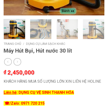
TRANG CHỦ
/
DỤNG CỤ LÀM SẠCH KHÁC
Máy Hút Bụi, Hút nước 30 lít
₫
2,450,000
KHÁCH HÀNG MUA SỐ LƯỢNG LỚN XIN LIÊN HỆ HOLINE
Liên hệ
:
DỤNG CỤ VỆ SINH THANH HÓA
☎
/Zalo: 0971 720 215