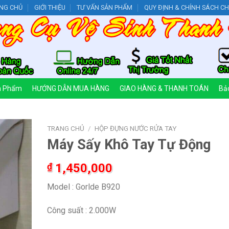
NG CHỦ
GIỚI THIỆU
TƯ VẤN SẢN PHẨM
QUY ĐỊNH & CHÍNH SÁCH C
n Phẩm
HƯỚNG DẪN MUA HÀNG
GIAO HÀNG & THANH TOÁN
Bảo
TRANG CHỦ
/
HỘP ĐỰNG NƯỚC RỬA TAY
Máy Sấy Khô Tay Tự Động
₫
1,450,000
Model : Gorlde B920
Công suất : 2.000W