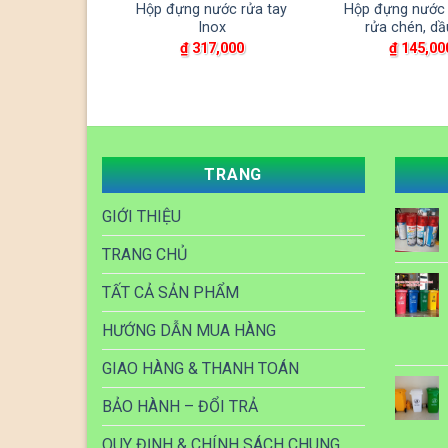
Hộp đựng nước rửa tay
Hộp đựng nước 
Inox
rửa chén, dầ
₫
317,000
₫
145,00
TRANG
GIỚI THIỆU
TRANG CHỦ
TẤT CẢ SẢN PHẨM
HƯỚNG DẪN MUA HÀNG
GIAO HÀNG & THANH TOÁN
BẢO HÀNH – ĐỔI TRẢ
QUY ĐỊNH & CHÍNH SÁCH CHUNG