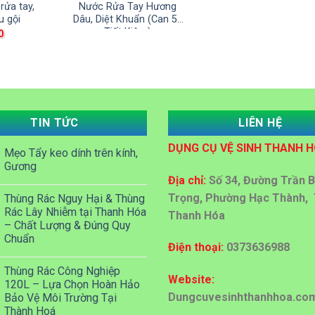
rửa tay,
Nước Rửa Tay Hương
u gội
Dâu, Diệt Khuẩn (Can 5L
Tiết Kiệm)
0
TIN TỨC
LIÊN HỆ
DỤNG CỤ VỆ SINH THANH 
Mẹo Tẩy keo dính trên kính,
Gương
Địa chỉ:
Số 34, Đường Trần B
Trọng, Phường Hạc Thành, 
Thùng Rác Nguy Hại & Thùng
Rác Lây Nhiễm tại Thanh Hóa
Thanh Hóa
– Chất Lượng & Đúng Quy
Chuẩn
Điện thoại:
0373636988
Thùng Rác Công Nghiệp
Website:
120L – Lựa Chọn Hoàn Hảo
Dungcuvesinhthanhhoa.co
Bảo Vệ Môi Trường Tại
Thành Hoá