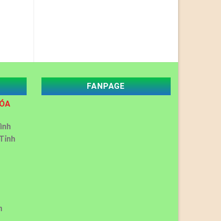
FANPAGE
HÓA
ình
Tỉnh
m