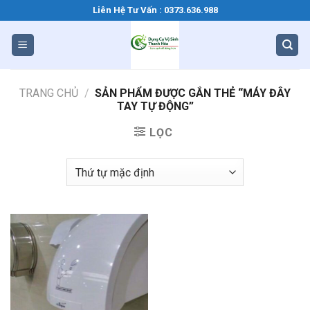
Bỏ
Liên Hệ Tư Vấn : 0373.636.988
qua
nội
dung
TRANG CHỦ
/
SẢN PHẨM ĐƯỢC GẮN THẺ “MÁY ĐÂY
TAY TỰ ĐỘNG”
LỌC