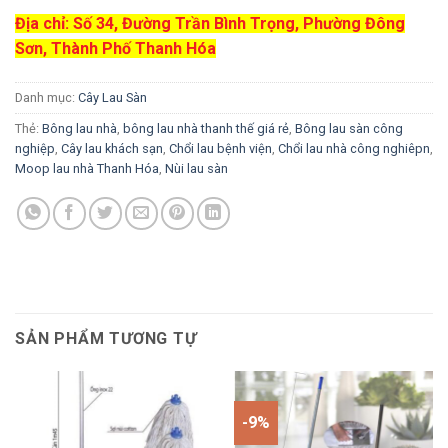
Địa chỉ: Số 34, Đường Trần Bình Trọng, Phường Đông
Sơn, Thành Phố Thanh Hóa
Danh mục:
Cây Lau Sàn
Thẻ:
Bông lau nhà
,
bông lau nhà thanh thế giá rẻ
,
Bông lau sàn công
nghiệp
,
Cây lau khách sạn
,
Chổi lau bệnh viện
,
Chổi lau nhà công nghiêpn
,
Moop lau nhà Thanh Hóa
,
Nùi lau sàn
SẢN PHẨM TƯƠNG TỰ
-9%