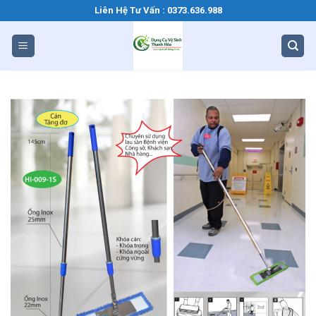
Bỏ
Liên Hệ Tư Vấn : 0373.636.988
qua
nội
dung