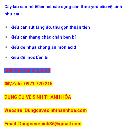
Cây lau san hô 60cm có các dạng cán theo yêu cầu vệ sinh
như sau:
Kiểu cán rút tăng đơ, thu gọn thuận tiện
Kiểu cán thẳng chắc chắn bền bỉ
Kiểu đế nhựa chống ăn mòn acid
Kiểu đế inox bền bỉ.
Liên hệ mua sỉ giá tốt
☎/Zalo: 0971 720 215
DỤNG CỤ VỆ SINH THANH HÓA
Website: Dungcuvesinhthanhhoa.com
Email: Dungcuvesinh36@gmail.com