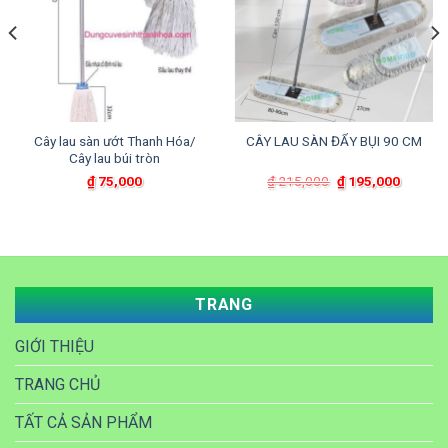
Cây lau sàn ướt Thanh Hóa/
CÂY LAU SÀN ĐẨY BỤI 90 CM
Cây lau búi tròn
Giá
Giá
₫
75,000
₫
215,000
₫
195,000
gốc
hiện
là:
tại
₫ 215,000.
là:
000.
₫ 195,0
TRANG
GIỚI THIỆU
TRANG CHỦ
TẤT CẢ SẢN PHẨM