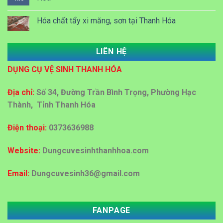
Hóa chất tẩy xi măng, sơn tại Thanh Hóa
LIÊN HỆ
Dung dịch Lau kính công nghiệp tại Thanh Hóa
DỤNG CỤ VỆ SINH THANH HÓA
Đại lý bán sỉ bán lẻ thùng rác nhựa tại Thanh Hoá
Địa chỉ:
Số 34, Đường Trần Bình Trọng, Phường Hạc
Thành, Tỉnh Thanh Hóa
Địa chỉ cấp giấy vệ sinh công nghiệp tại Thanh Hoá
Điện thoại:
0373636988
Mua bán thùng rác ở Thanh Hoá
Website:
Dungcuvesinhthanhhoa.com
Email:
Dungcuvesinh36@gmail.com
Đại lý mua bán thùng rác tại Thanh Hóa với giá rẻ
FANPAGE
Đại lý mua bán thùng rác nhựa 60 lít ,120 lít tại