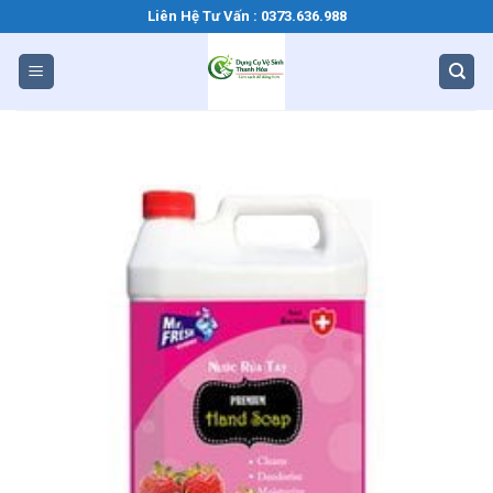
Bỏ
Liên Hệ Tư Vấn : 0373.636.988
qua
nội
dung