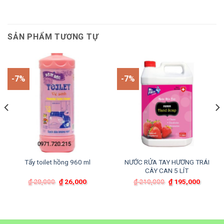
SẢN PHẨM TƯƠNG TỰ
-7%
-7%
Tẩy toilet hồng 960 ml
NƯỚC RỬA TAY HƯƠNG TRÁI
CÂY CAN 5 LÍT
Giá
Giá
Giá
Giá
₫
28,000
₫
26,000
₫
210,000
₫
195,000
gốc
hiện
gốc
hiện
là:
tại
là:
tại
₫ 28,000.
là:
₫ 210,000.
là:
₫ 26,000.
₫ 195,0