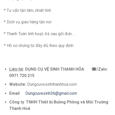
* Tư vấn tận tâm, nhiệt tình
* Dịch vụ giao hàng tận nơi
* Thanh Toán linh hoạt, trả sau gối đơn….
* Hồ sơ chứng từ đầy đủ theo quy định
Liên hệ
:
DỤNG CỤ VỆ SINH THANH HÓA
☎
/Zalo:
0971 720 215
Website:
Dungcuvesinhthanhhoa.com
Email
:
Dungcuvesinh36@gmail.com
Công ty
:
TNHH Thiết bị Buồng Phòng và Môi Trường
Thanh Hoá