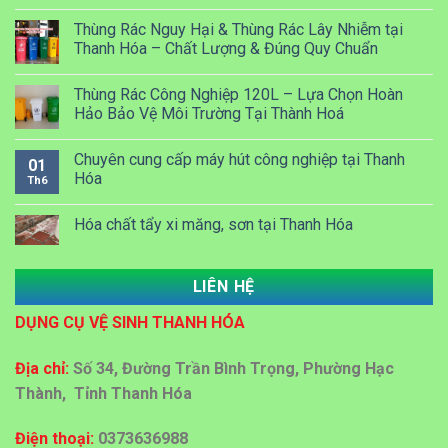
Thùng Rác Nguy Hại & Thùng Rác Lây Nhiễm tại
Thanh Hóa – Chất Lượng & Đúng Quy Chuẩn
Thùng Rác Công Nghiệp 120L – Lựa Chọn Hoàn
Hảo Bảo Vệ Môi Trường Tại Thành Hoá
Chuyên cung cấp máy hút công nghiệp tại Thanh
01
Hóa
Th6
Hóa chất tẩy xi măng, sơn tại Thanh Hóa
LIÊN HỆ
Dung dịch Lau kính công nghiệp tại Thanh Hóa
DỤNG CỤ VỆ SINH THANH HÓA
Đại lý bán sỉ bán lẻ thùng rác nhựa tại Thanh Hoá
Địa chỉ:
Số 34, Đường Trần Bình Trọng, Phường Hạc
Thành, Tỉnh Thanh Hóa
Địa chỉ cấp giấy vệ sinh công nghiệp tại Thanh Hoá
Điện thoại:
0373636988