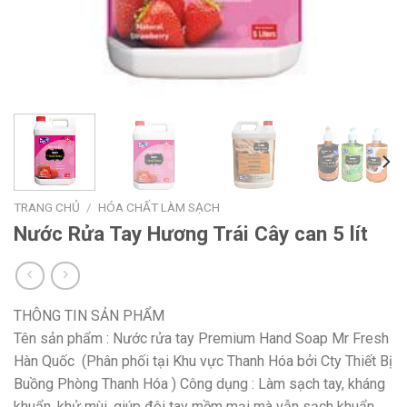
TRANG CHỦ
/
HÓA CHẤT LÀM SẠCH
Nước Rửa Tay Hương Trái Cây can 5 lít
THÔNG TIN SẢN PHẨM
Tên sản phẩm : Nước rửa tay Premium Hand Soap Mr Fresh
Hàn Quốc (Phân phối tại Khu vực Thanh Hóa bởi Cty Thiết Bị
Buồng Phòng Thanh Hóa ) Công dụng : Làm sạch tay, kháng
khuẩn, khử mùi, giúp đôi tay mềm mại mà vẫn sạch khuẩn.