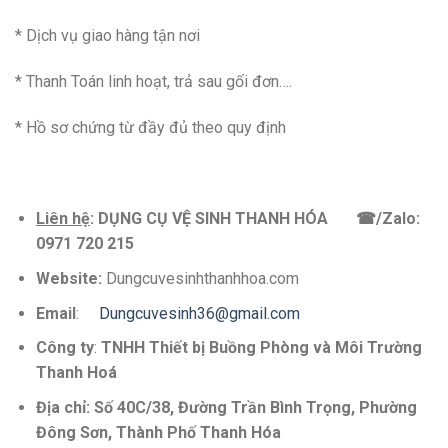
* Dịch vụ giao hàng tận nơi
* Thanh Toán linh hoạt, trả sau gối đơn….
* Hồ sơ chứng từ đầy đủ theo quy định
Liên hệ
:
DỤNG CỤ VỆ SINH THANH HÓA
☎
/Zalo:
0971 720 215
Website:
Dungcuvesinhthanhhoa.com
Email
:
Dungcuvesinh36@gmail.com
Công ty
:
TNHH Thiết bị Buồng Phòng và Môi Trường
Thanh Hoá
Địa chỉ:
Số 40C/38, Đường Trần Bình Trọng, Phường
Đông Sơn, Thành Phố Thanh Hóa